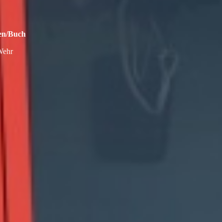
hen/Buch
 Wehr