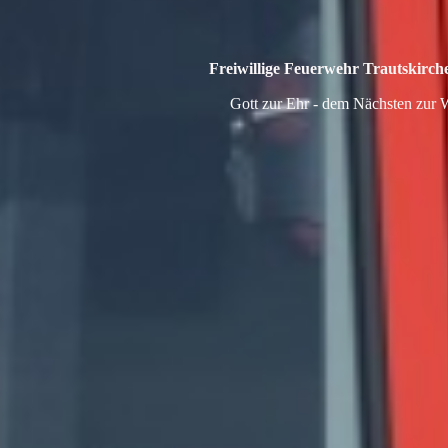
Freiwillige Feuerwehr Trautskirc
Gott zur Ehr - dem Nächsten zur