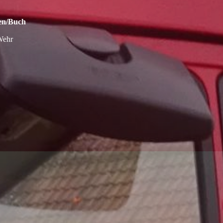
hen/Buch
 Wehr