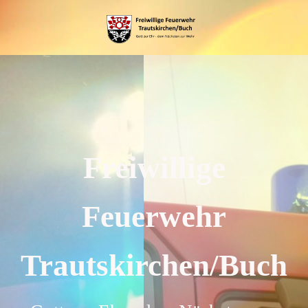
Freiwillige
Feuerwehr
Trautskirchen/Buch