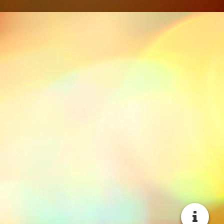
P1000847-1094x729