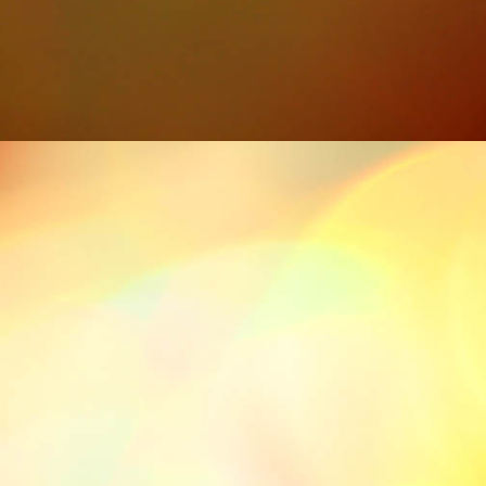
P1000839-729x1094