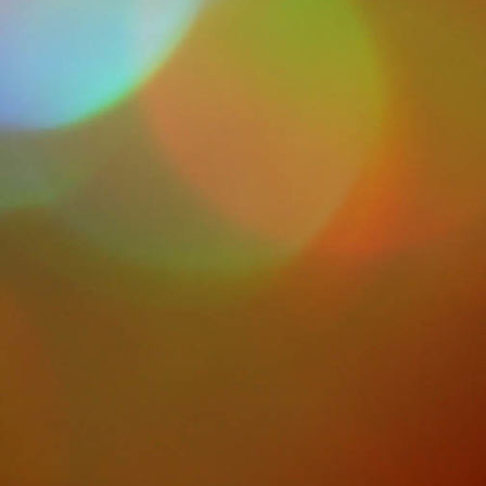
P1000844-1094x729