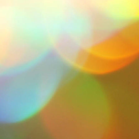
P1000840-1094x729