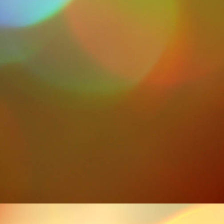
P1000838-1094x729