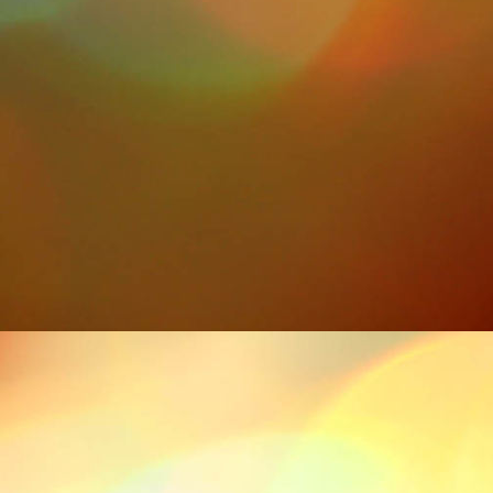
P1000841-1094x729