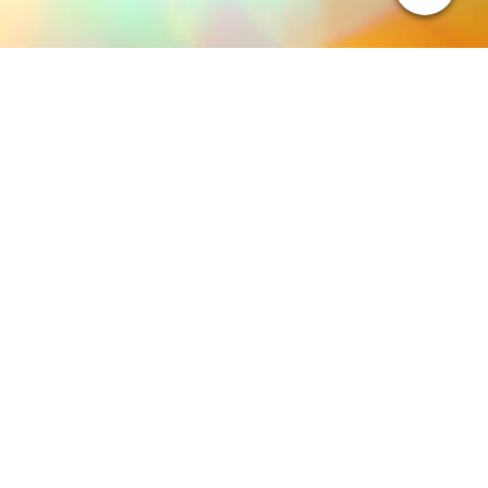
P1000848-1094x729